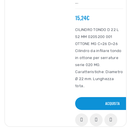
...
15,24€
CILINDRO TONDO D 22 L
52 MM 0205200 001
OTTONE MG C=26 D=26
Cilindro da infilare tondo
in ottone per serrature
serie 020 MG.
Caratteristiche: Diametro
Ø 22 mm. Lunghezza
tota..
ACQUISTA