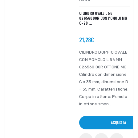
CILINDRO OVALE L 56
02656000R CON POMOLO MG
C=28 ...
21,28€
CILINDRO DOPPIO OVALE
CON POMOLO L 56 MM
026560 00R OTTONE MG
Cilindro con dimensione
C = 35 mm, dimensione D
= 35 mm. Caratteristiche:
Corpo in ottone; Pomolo
in ottone smon..
ACQUISTA