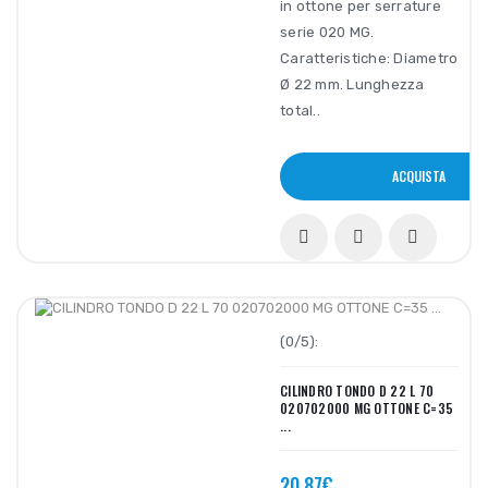
in ottone per serrature
serie 020 MG.
Caratteristiche: Diametro
Ø 22 mm. Lunghezza
total..
ACQUISTA
(0/5):
CILINDRO TONDO D 22 L 70
020702000 MG OTTONE C=35
...
20,87€