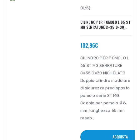
(0/5):
CILINDRO PER POMOLO L 65 ST
MG SERRATURE C=35 D=30...
102,96€
CILINDRO PER POMOLO L
65 ST MG SERRATURE
C=35 D=30 NICHELATO
Doppio cilindro modulare
di sicurezza predisposto
pomolo serie ST MG.
Codolo per pomolo Ø 8
mm, lunghezza 65 mm
rasab..
ACQUISTA