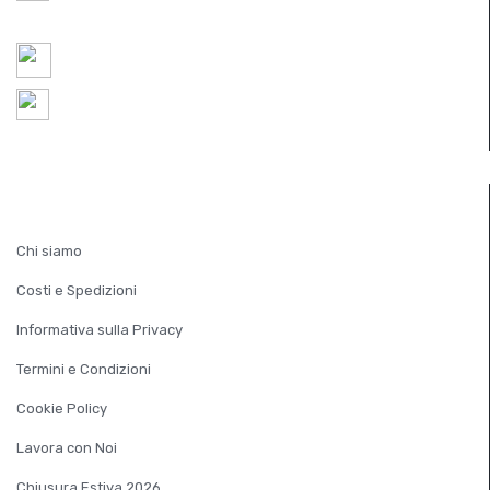
REA TV 451174
ordini@ferramentaparide.it
8:30 - 12:30 / 14:30 - 18:30
Chiuso Sabato Pomeriggio
INFORMAZIONI
Chi siamo
Costi e Spedizioni
Informativa sulla Privacy
Termini e Condizioni
Cookie Policy
Lavora con Noi
Chiusura Estiva 2026