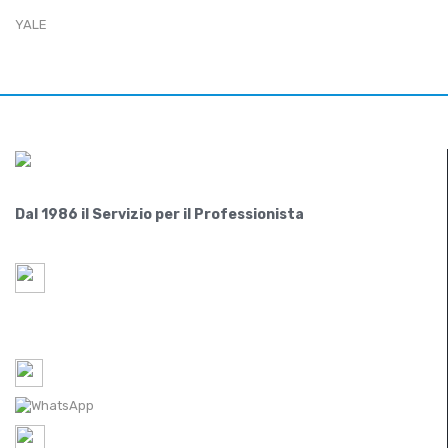
YALE
Dal 1986 il Servizio per il Professionista
Paride S.r.l.
Via Lovadina 63 Int. 2
31050-IT Vascon di Carbonera (Treviso)
Tel-1: 0422 350065 /
Tel-2: 0422 448300
WhatsApp: 0422 350065
P.IVA IT
05521490267