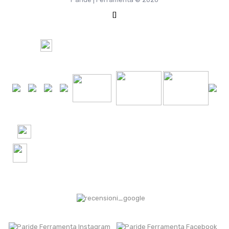
[]
100%
Pagamento Sicuro tramite
+24000 Ordini spediti in Italia e nel Mondo
+2500 recensioni verificate! 4.9 Google | 4.8
Trustpilot