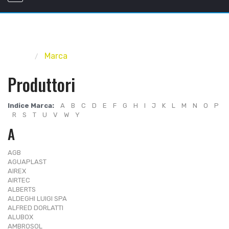
Home
Marca
Produttori
Indice Marca:
A
B
C
D
E
F
G
H
I
J
K
L
M
N
O
P
R
S
T
U
V
W
Y
A
AGB
AGUAPLAST
AIREX
AIRTEC
ALBERTS
ALDEGHI LUIGI SPA
ALFRED DORLATTI
ALUBOX
AMBROSOL