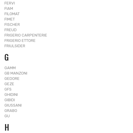
FERVI
FIAM
FILOMAT
FIMET
FISCHER
FREUD
FRIGERIO CARPENTERIE
FRIGERIO ETTORE
FRIULSIDER
G
GAMM
GB MANZONI
GEDORE
GEZE
GFS
GHIDINI
GIBIDI
GIUSSANI
GRABO
GU
H