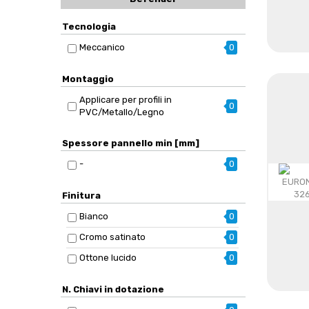
Tecnologia
Meccanico
0
Montaggio
Applicare per profili in
0
PVC/Metallo/Legno
Spessore pannello min [mm]
-
0
Finitura
Bianco
0
Cromo satinato
0
Ottone lucido
0
N. Chiavi in dotazione