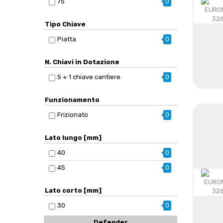
75
0
Tipo Chiave
Piatta
0
N. Chiavi in Dotazione
5 + 1 chiave cantiere
0
Funzionamento
Frizionato
0
Lato lungo [mm]
40
0
45
0
Lato corto [mm]
30
0
Defender