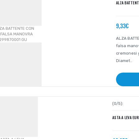
ALZA BATTENT
9,33€
ALZA BATTE
falsa manov
cremonesi g
Diamet..
(0/5):
ASTA A LEVA EU