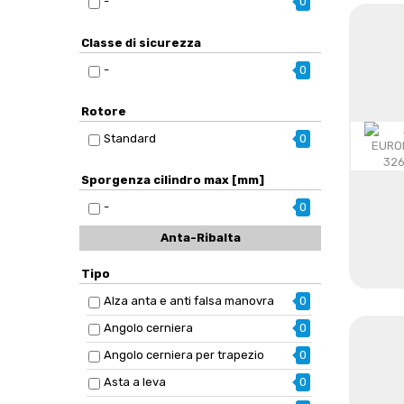
-
0
Classe di sicurezza
-
0
Rotore
Standard
0
Sporgenza cilindro max [mm]
-
0
Anta-Ribalta
Tipo
Alza anta e anti falsa manovra
0
Angolo cerniera
0
Angolo cerniera per trapezio
0
Asta a leva
0