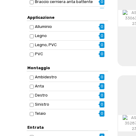
Braccio cerniera anta battente
0
Braccio forbice
0
Applicazione
Braccio sostegno
0
Alluminio
0
Braccio sostegno per arco
0
Legno
0
Braccio sostegno per trapezio
0
Legno, PVC
0
Catenaccio inferiore
0
PVC
0
Catenaccio inferiore euronut
0
Catenaccio superiore
0
Montaggio
Cerniera anta a battente
0
Ambidestro
0
Cerniera anta battente
0
Anta
0
Cerniera centrale
0
Destro
0
Cerniera per bilico
0
Sinistro
0
Chiave di regolazione a brugola
0
Telaio
0
Chiusura angolare
0
Entrata
Copertura angolo cerniera
0