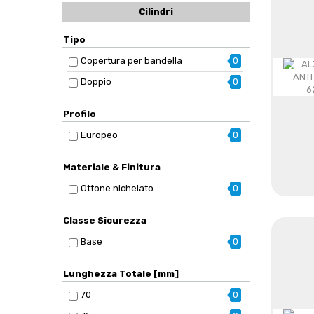
Cilindri
Tipo
Copertura per bandella
0
Doppio
0
Profilo
Europeo
0
Materiale & Finitura
Ottone nichelato
0
Classe Sicurezza
Base
0
Lunghezza Totale [mm]
70
0