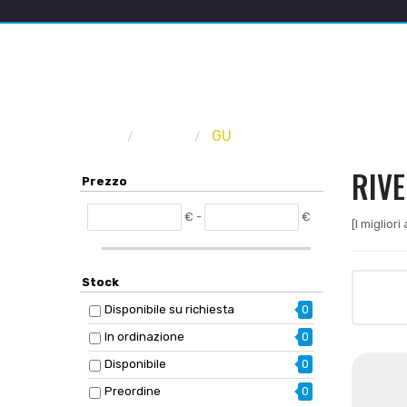
Home
Marca
GU
RIV
Prezzo
€ -
€
[I miglior
Stock
Disponibile su richiesta
0
In ordinazione
0
Disponibile
0
Preordine
0