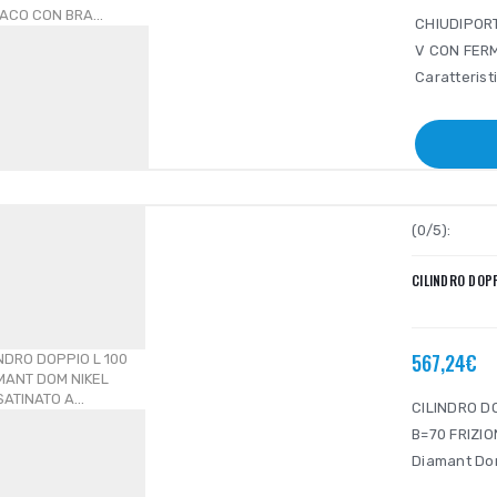
CHIUDIPOR
V CON FERM
Caratterist
(0/5):
CILINDRO DOPP
567,24€
CILINDRO D
B=70 FRIZIO
Diamant Dom 