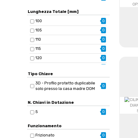
Lunghezza Totale [mm]
100
0
105
0
110
0
115
0
120
0
40
0
Tipo Chiave
45
0
3D - Profilo protetto duplicabile
50
0
0
solo presso la casa madre DOM
55
0
N. Chiavi in Dotazione
60
0
5
0
65
0
70
0
Funzionamento
75
0
Frizionato
0