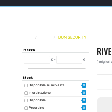
Home
Marca
DOM SECURITY
RIV
Prezzo
€ -
€
[I miglior
Stock
Disponibile su richiesta
0
In ordinazione
0
Disponibile
0
Preordine
0