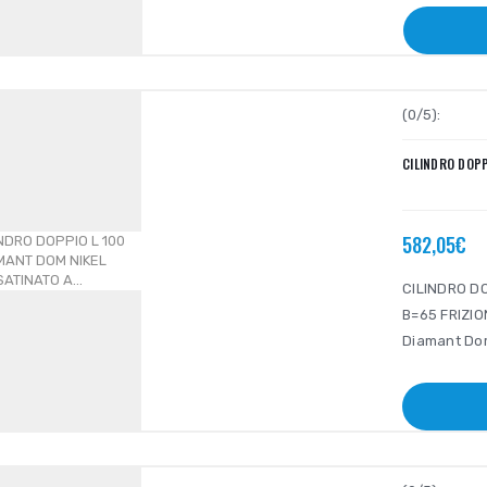
(0/5):
CILINDRO DOPP
582,05€
CILINDRO DO
B=65 FRIZION
Diamant Dom 