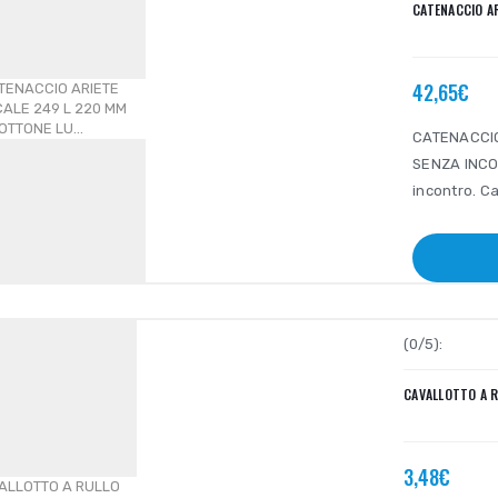
CATENACCIO AR
42,65€
CATENACCIO
SENZA INCON
incontro. C
(0/5):
CAVALLOTTO A R
3,48€