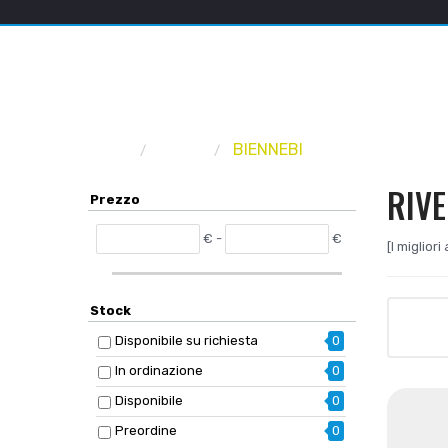
Home
Marca
BIENNEBI
RIVE
Prezzo
€ -
€
[I miglior
Stock
Disponibile su richiesta
0
In ordinazione
0
Disponibile
0
Preordine
0