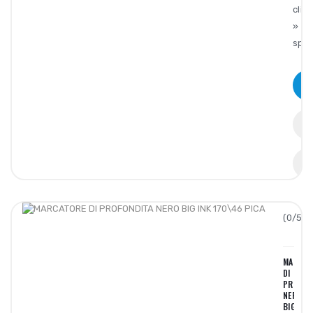
clip
»
spec
(0/5):
MARCAT
DI
PROFON
NERO
BIG