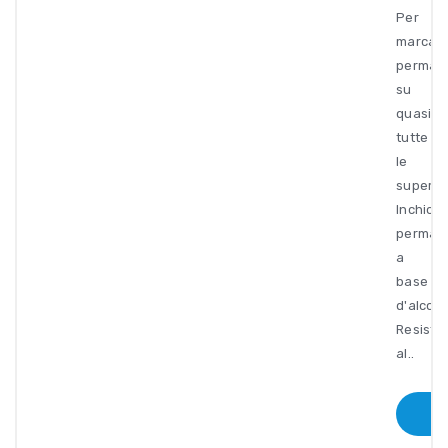
Per
marcat
perman
su
quasi
tutte
le
superfic
Inchiost
perman
a
base
d'alcool
Resiste
al..