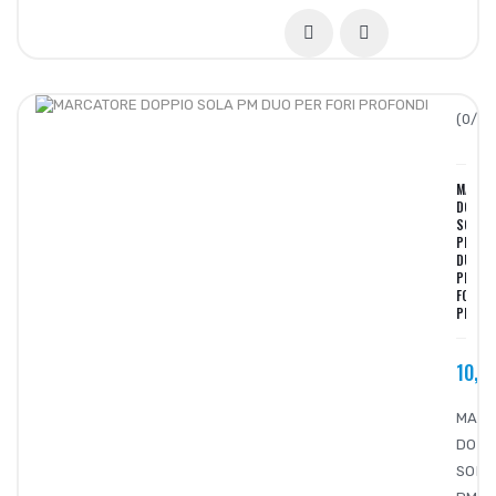
(0/5):
MARCA
DOPPI
SOLA
PM
DUO
PER
FORI
PROFO
10,7
MARC
DOPP
SOLA