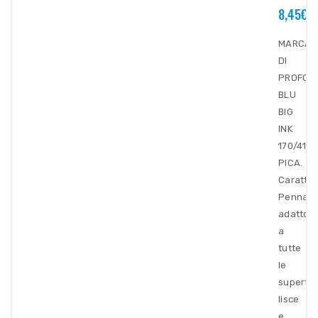
8,45€
MARCAT
DI
PROFON
BLU
BIG
INK
170/41
PICA.
Caratter
Pennare
adatto
a
tutte
le
superfic
lisce
e