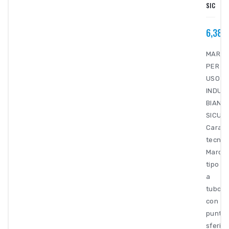
SICUTO
6,38€
MARCA
PER
USO
INDUS
BIANC
SICUT
Caratt
tecnic
Marcat
tipo
a
tubo
con
punta
sferica