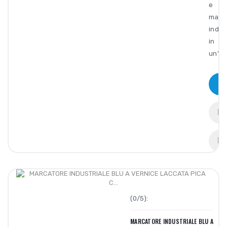
e
marc
indel
in
un'..
(0/5):
MARCATORE INDUSTRIALE BLU A