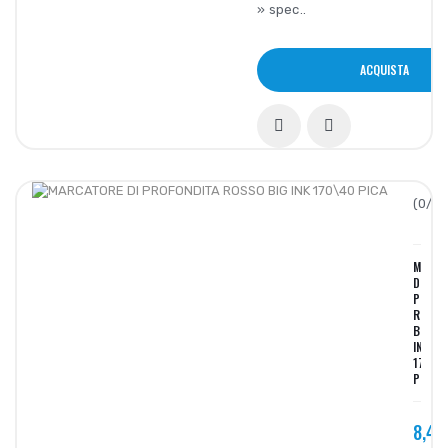
» spec..
ACQUISTA
(0/5):
MARCA
DI
PROFO
ROSS
BIG
INK
170\4
PICA
8,45