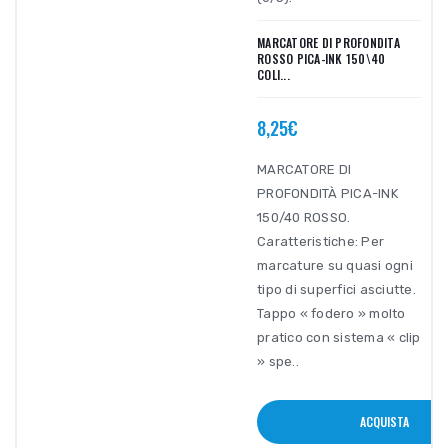
MARCATORE DI PROFONDITA
ROSSO PICA-INK 150\40
COLI...
8,25€
MARCATORE DI
PROFONDITÀ PICA-INK
150/40 ROSSO.
Caratteristiche: Per
marcature su quasi ogni
tipo di superfici asciutte.
Tappo « fodero » molto
pratico con sistema « clip
» spe..
ACQUISTA