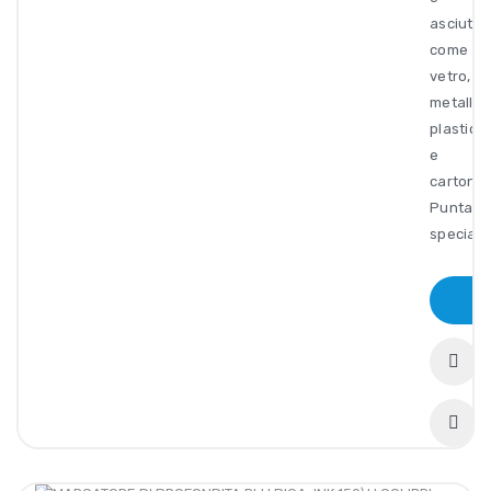
asciutte
come
vetro,
metallo,
plastica
e
cartone.
Punta
specia..