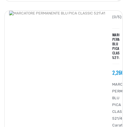
(0/5):
MARCATO
PERMANE
BLU
PICA
CLASSIC
521\41
2,26€
MARCA
PERMA
BLU
PICA
CLASSI
521/41.
Caratter