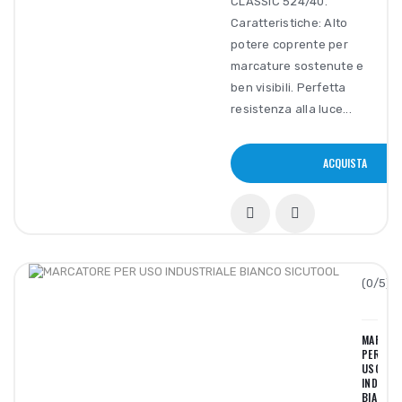
CLASSIC 524/40.
Caratteristiche: Alto
potere coprente per
marcature sostenute e
ben visibili. Perfetta
resistenza alla luce...
ACQUISTA
(0/5):
MARCAT
PER
USO
INDUSTR
BIANCO