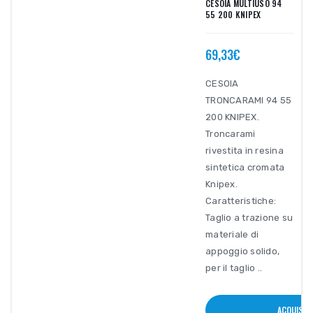
CESOIA MULTIUSO 94
55 200 KNIPEX
69,33€
CESOIA
TRONCARAMI 94 55
200 KNIPEX.
Troncarami
rivestita in resina
sintetica cromata
Knipex.
Caratteristiche:
Taglio a trazione su
materiale di
appoggio solido,
per il taglio ..
ACQUISTA