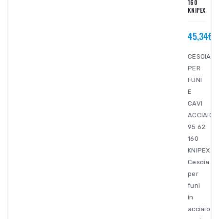
160
KNIPEX
45,34€
CESOIA
PER
FUNI
E
CAVI
ACCIAIO
95 62
160
KNIPEX.
Cesoia
per
funi
in
acciaio