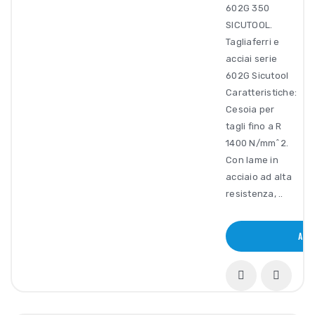
602G 350
SICUTOOL.
Tagliaferri e
acciai serie
602G Sicutool
Caratteristiche:
Cesoia per
tagli fino a R
1400 N/mm^2.
Con lame in
acciaio ad alta
resistenza, ..
ACQU