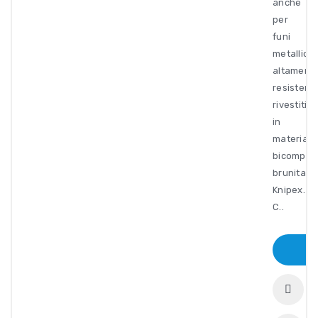
anche
per
funi
metallich
altament
resistent
rivestiti
in
materiale
bicompon
brunita
Knipex.
C..