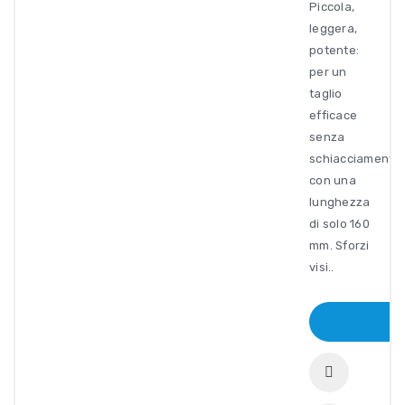
Piccola,
leggera,
potente:
per un
taglio
efficace
senza
schiacciamenti
con una
lunghezza
di solo 160
mm. Sforzi
visi..