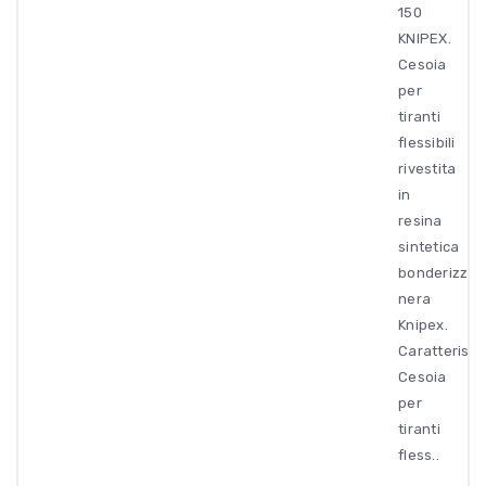
150
KNIPEX.
Cesoia
per
tiranti
flessibili
rivestita
in
resina
sintetica
bonderizzat
nera
Knipex.
Caratteristi
Cesoia
per
tiranti
fless..