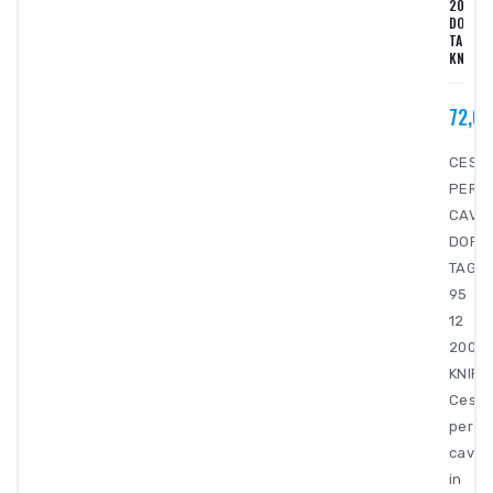
200
DOPPIO
TAGLIE
KNIPEX
72,0
CESOI
PER
CAVI
DOPP
TAGLI
95
12
200
KNIPE
Cesoi
per
cavi
in