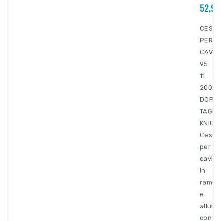
52,91
CESOI
PER
CAVI
95
11
200
DOPPI
TAGLI
KNIPE
Cesoi
per
cavi
in
rame
e
allumi
con