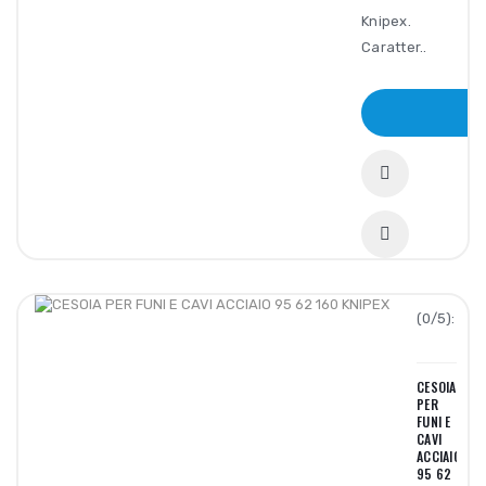
Knipex.
Caratter..
AC
(0/5):
CESOIA
PER
FUNI E
CAVI
ACCIAIO
95 62