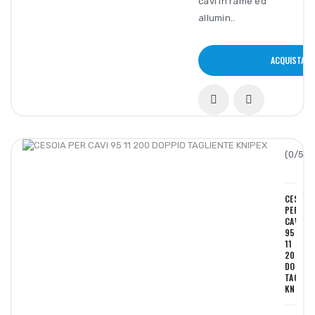
cavi in rame ed
allumin..
ACQUISTA
(0/5):
CESOIA
PER
CAVI
95
11
200
DOPPIO
TAGLIEN
KNIPEX