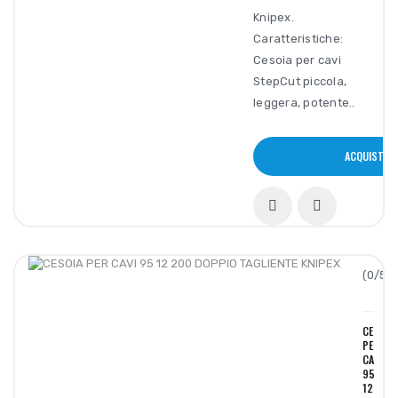
Knipex.
Caratteristiche:
Cesoia per cavi
StepCut piccola,
leggera, potente..
ACQUISTA
(0/5):
CESOIA
PER
CAVI
95
12