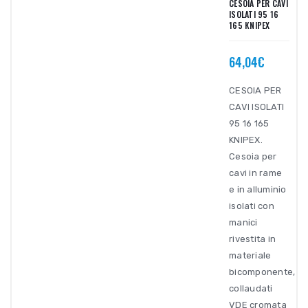
CESOIA PER CAVI
ISOLATI 95 16
165 KNIPEX
64,04€
CESOIA PER
CAVI ISOLATI
95 16 165
KNIPEX.
Cesoia per
cavi in rame
e in alluminio
isolati con
manici
rivestita in
materiale
bicomponente,
collaudati
VDE cromata