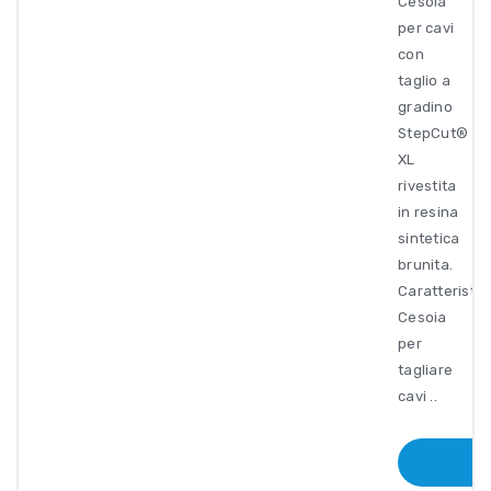
Cesoia
per cavi
con
taglio a
gradino
StepCut®
XL
rivestita
in resina
sintetica
brunita.
Caratteristic
Cesoia
per
tagliare
cavi ..