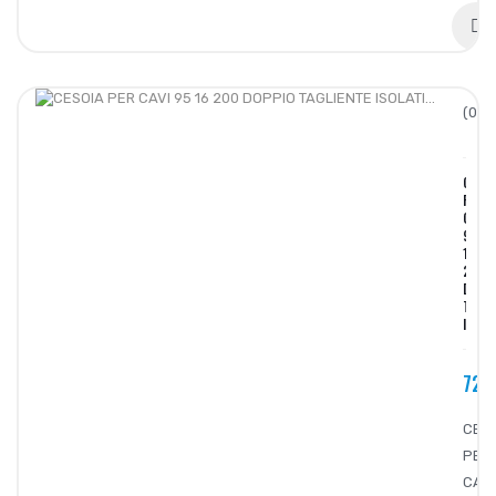
(0/5)
CESO
PER
CAVI
95
16
200
DOPP
TAGLI
ISOLAT
72,
CES
PER
CAVI