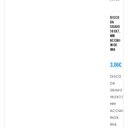
DISCO
DA
SBAVO
180X7,0X2
MM
ACCIAIO
INOX
IMA
3,06€
DISCO
DA
SBAVO
180X7,0X
MM
ACCIAIO
INOX
IMA.