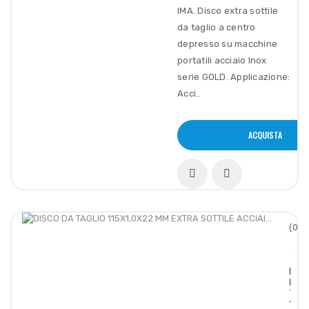
IMA. Disco extra sottile
da taglio a centro
depresso su macchine
portatili acciaio Inox
serie GOLD. Applicazione:
Acci..
ACQUISTA
(0/5
DISC
DA
TAGL
115X