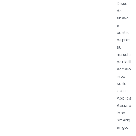
Disco
da
sbavo
a
centro
depresso
su
macchine
portatili
acciaio
inox
serie
GOLD.
Applicazi
Acciaio
inox.
Smeriglia
ango..