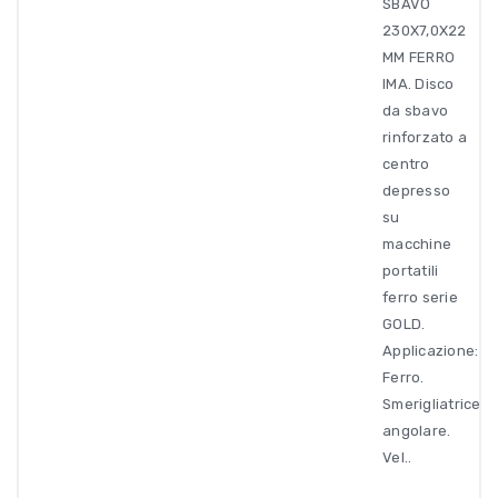
SBAVO
230X7,0X22
MM FERRO
IMA. Disco
da sbavo
rinforzato a
centro
depresso
su
macchine
portatili
ferro serie
GOLD.
Applicazione:
Ferro.
Smerigliatrice
angolare.
Vel..