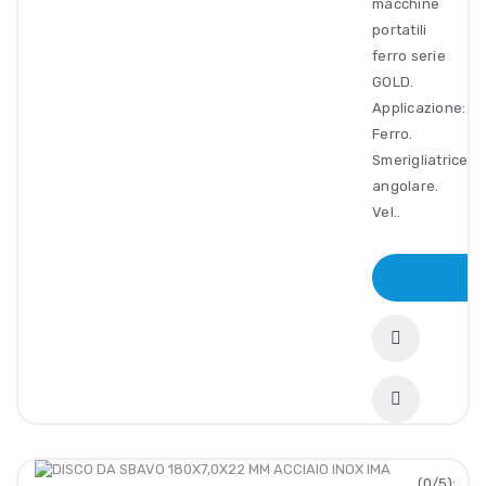
macchine
portatili
ferro serie
GOLD.
Applicazione:
Ferro.
Smerigliatrice
angolare.
Vel..
(0/5):