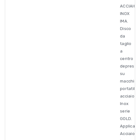
ACCIAIO
INOX
IMA.
Disco
da
taglio
a
centro
depresso
su
macchine
portatili
acciaio
Inox
serie
GOLD.
Applicazi
Acciaio