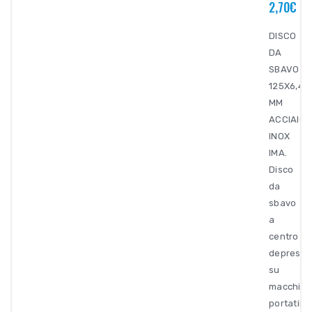
2,70€
DISCO
DA
SBAVO
125X6,4X
MM
ACCIAIO
INOX
IMA.
Disco
da
sbavo
a
centro
depresso
su
macchine
portatili