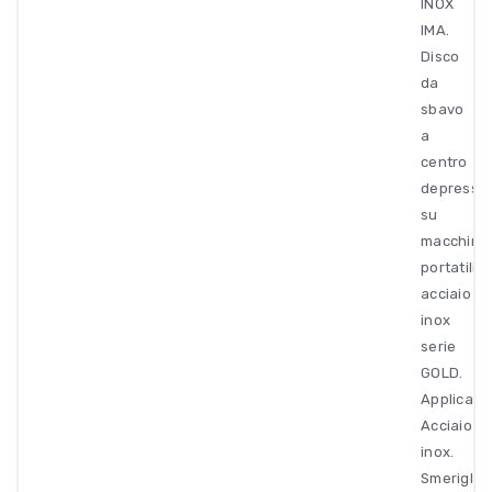
INOX
IMA.
Disco
da
sbavo
a
centro
depresso
su
macchine
portatili
acciaio
inox
serie
GOLD.
Applicazi
Acciaio
inox.
Smerigliat