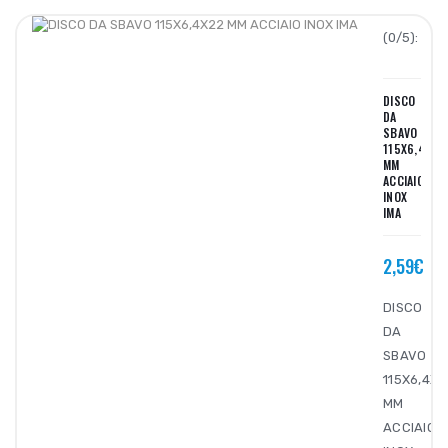
(0/5):
DISCO
DA
SBAVO
115X6,4X22
MM
ACCIAIO
INOX
IMA
2,59€
DISCO
DA
SBAVO
115X6,4X2
MM
ACCIAIO