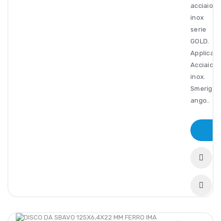
acciaio
inox
serie
GOLD.
Applicazi
Acciaio
inox.
Smeriglia
ango..