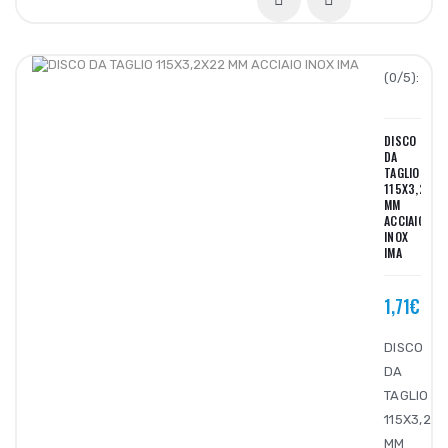
(0/5):
DISCO
DA
TAGLIO
115X3,2X22
MM
ACCIAIO
INOX
IMA
1,71€
DISCO
DA
TAGLIO
115X3,2X
MM