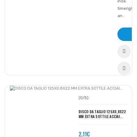
inox.
Smerigliat
an..
(0/5):
DISCO DA TAGLIO 125X0,8X22
MM EXTRA SOTTILE ACCIAI...
2,11€