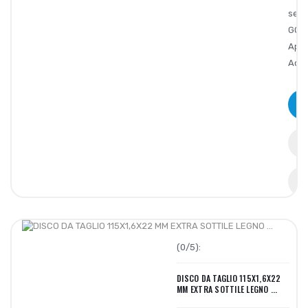
seri
GOL
Appl
Acci
(0/5):
DISCO DA TAGLIO 115X1,6X22
MM EXTRA SOTTILE LEGNO ...