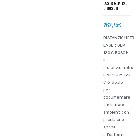
LASER GLM 120
C BOSCH
262,75€
DISTANZIOMETRO
LASER GLM
120 C BOSCH
Il
distanziometro
laser GLM 120
C è ideale
per
documentare
e misurare
ambienti con
precisione,
anche
all'esterno.