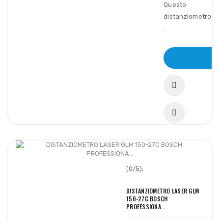
Questo
distanziometro
..
AC
(0/5):
DISTANZIOMETRO LASER GLM
150-27C BOSCH
PROFESSIONA...