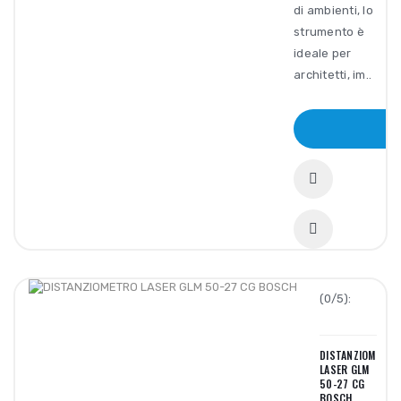
di ambienti, lo
strumento è
ideale per
architetti, im..
AC
(0/5):
DISTANZIOMETRO
LASER GLM
50-27 CG
BOSCH