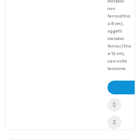
metallici
non
ferrosi(fino
a 8 cm),
oggetti
metallici
ferrosi (fino
a 12 cm),
cavi sotto
tensione..