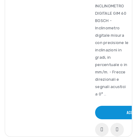
INCLINOMETRO
DIGITALE GIM 60
BOSCH -
Inclinometro
digitale misura
con precisione le
inclinazioni in
gradi, in
percentuale o in
mm/m. - Frecce
direzionali e
segnali acustici
a 0° ..
ACQUI