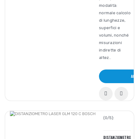
modalità:
normale calcolo
di lunghezze,
superfici e
volumi, nonché
misurazioni
indirette di
altez..
ACQU
(0/5):
DISTANZIOMETRO