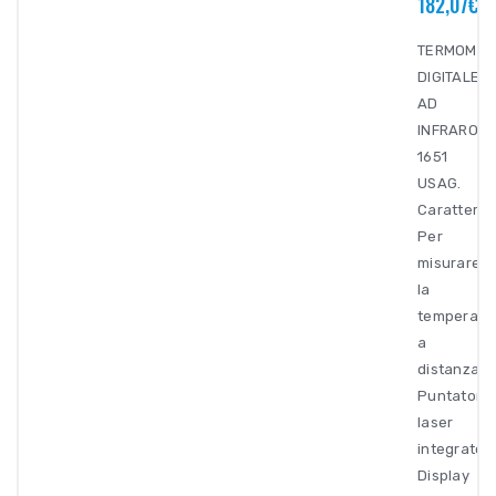
182,07€
TERMOMET
DIGITALE
AD
INFRAROSS
1651
USAG.
Caratterist
Per
misurare
la
temperatu
a
distanza.
Puntatore
laser
integrato
Display