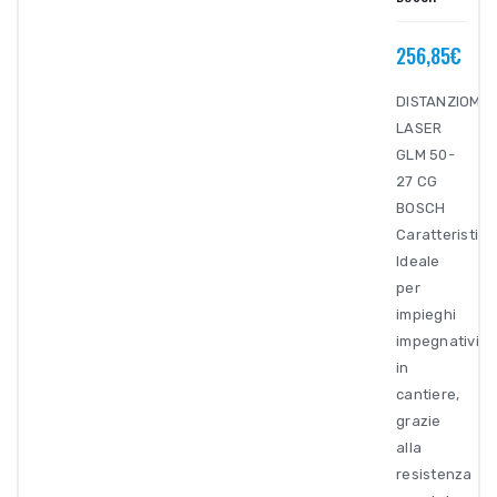
256,85€
DISTANZIOME
LASER
GLM 50-
27 CG
BOSCH
Caratteristich
Ideale
per
impieghi
impegnativi
in
cantiere,
grazie
alla
resistenza