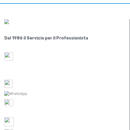
Dal 1986 il Servizio per il Professionista
Paride S.r.l.
Via Lovadina 63 Int. 2
31050-IT Vascon di Carbonera (Treviso)
Tel-1: 0422 350065 /
Tel-2: 0422 448300
WhatsApp: 0422 350065
P.IVA IT
05521490267
REA TV 451174
ordini@ferramentaparide.it