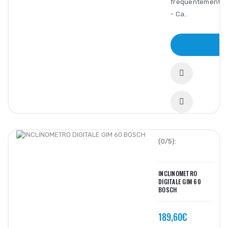
frequentemente.
- Ca..
A
(0/5):
INCLINOMETRO
DIGITALE GIM 60
BOSCH
189,60€