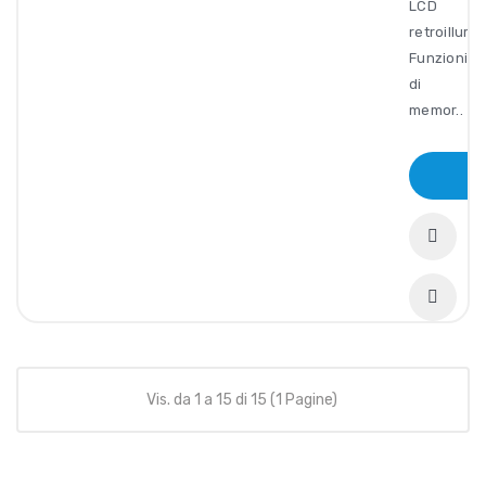
LCD
retroillumi
Funzioni
di
memor..
Vis. da 1 a 15 di 15 (1 Pagine)