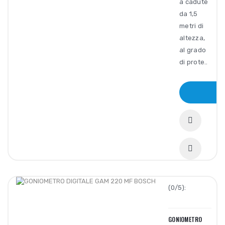
a cadute
da 1,5
metri di
altezza,
al grado
di prote..
(0/5):
GONIOMETRO