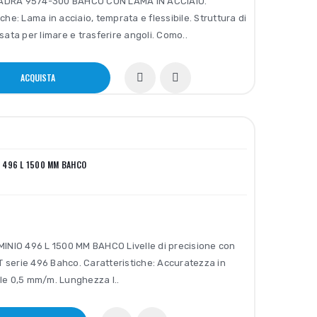
ADRA 9574-300 BAHCO CON LAMA IN ACCIAIO.
che: Lama in acciaio, temprata e flessibile. Struttura di
sata per limare e trasferire angoli. Como..
ACQUISTA
IO 496 L 1500 MM BAHCO
INIO 496 L 1500 MM BAHCO Livelle di precisione con
 T serie 496 Bahco. Caratteristiche: Accuratezza in
le 0,5 mm/m. Lunghezza l..