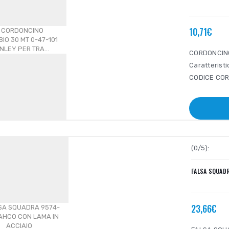
10,71€
CORDONCINO
Caratterist
CODICE COR
(0/5):
FALSA SQUADR
23,66€