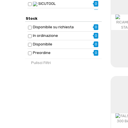
SICUTOOL
0
SOLA
0
Stock
STANLEY
0
Disponibile su richiesta
0
STELLA BIANCA
0
In ordinazione
0
VOGEL
0
Disponibile
0
Preordine
0
Pulisci Filtri