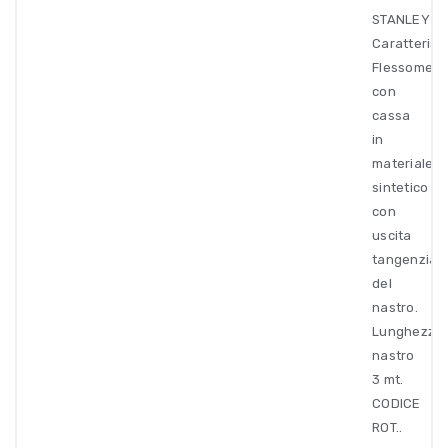
STANLEY
Caratteristi
Flessometr
con
cassa
in
materiale
sintetico
con
uscita
tangenzial
del
nastro.
Lunghezza
nastro
3 mt.
CODICE
ROT..