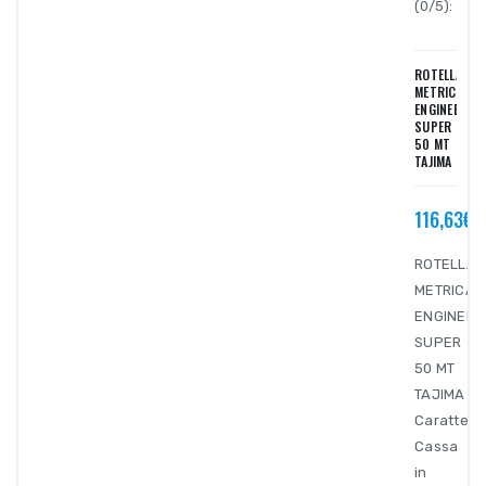
(0/5):
ROTELLA
METRICA
ENGINEER
SUPER
50 MT
TAJIMA
116,63€
ROTELLA
METRICA
ENGINEER
SUPER
50 MT
TAJIMA
Caratteris
Cassa
in