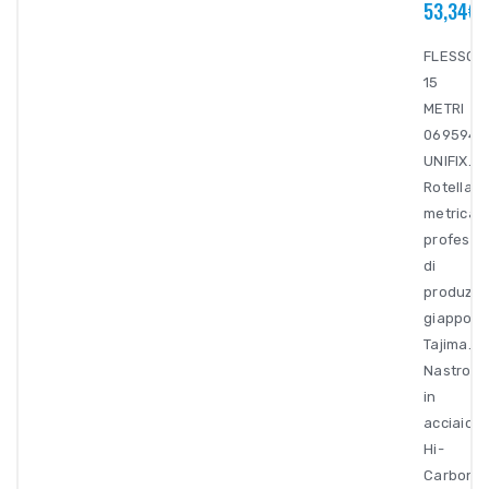
53,34€
FLESSOM
15
METRI
0695940
UNIFIX.
Rotella
metrica
professi
di
produzio
giappon
Tajima.
Nastro
in
acciaio
Hi-
Carbon