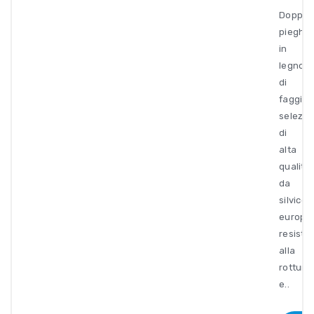
Doppio
pieghe
in
legno
di
faggio
selezio
di
alta
qualità
da
silvicol
europe
resiste
alla
rottura
e..