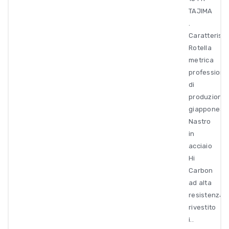
TAJIMA
.
Caratteristi
Rotella
metrica
professiona
di
produzione
giapponese
Nastro
in
acciaio
Hi
Carbon
ad alta
resistenza
rivestito
i..