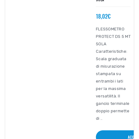
18,02€
FLESSOMETRO
PROTECT DS 5 MT
SOLA
Caratteristiche:
Scala graduata
di misurazione
stampata su
entrambi i lati
per la massima
versatilità. Il
gancio terminale
doppio permette
di ..
ACQUI