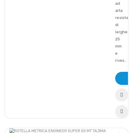
ad
alta
resisten
di
larghezz
25
mm
e
rives..