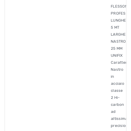
FLESSOME
PROFESSI
LUNGHEZ
5 MT
LARGHEZZ
NASTRO
25 MM
UNIFIX
Caratteris
Nastro
in
acciaio
classe
2 Hi-
carbon
ad
altissima
precisione