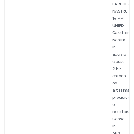
LARGHEZZ
NASTRO
16 MM
UNIFIX
Caratterist
Nastro
in
acciaio
classe
2 Hi-
carbon
ad
altissima
precisione
e
resistenza.
Cassa
in
ABS..