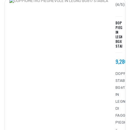
(4/5):
DOPPIOM
PIEGHEVO
IN
LEGNO
BG617
STABILA
9,28€
DOPPI
STABIL
BG617
IN
LEGNO
DI
FAGGIO
PIEGHE
-