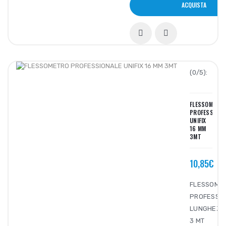
ACQUISTA
(0/5):
FLESSOMETR
PROFESSIONA
UNIFIX
16 MM
3MT
10,85€
FLESSOME
PROFESSI
LUNGHEZZ
3 MT