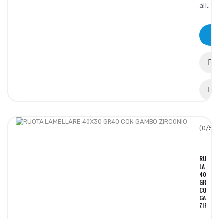
all..
(0/5):
RUOTA
LAMELL
40X30
GR40
CON
GAMBO
ZIRCON