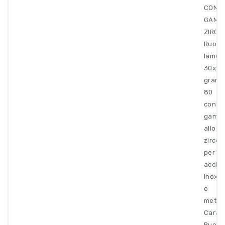
CON
GAMB
ZIRCO
Ruota
lamell
30x15
grana
80
con
gamb
allo
zircon
per
acciai
inox
e
metall
Caratt
Ruota