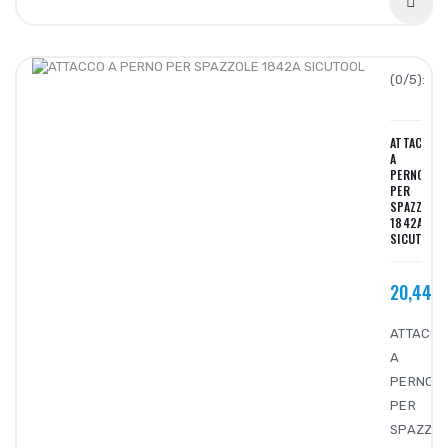
(0/5):
ATTACCO
A
PERNO
PER
SPAZZOLE
1842A
SICUTOOL
20,44€
ATTACC
A
PERNO
PER
SPAZZO