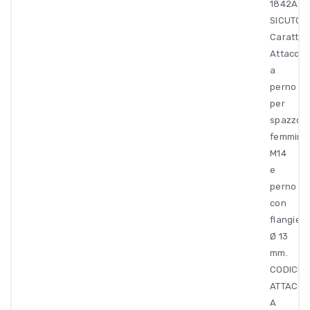
1842A
SICUTOO
Caratteri
Attacco
a
perno
per
spazzole
femmina
M14
e
perno
con
flangie
Ø 13
mm.
CODICE
ATTACC
A