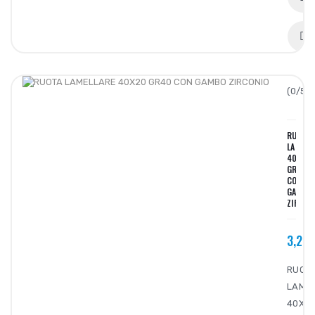
(0/5):
RUOTA
LAMELL
40X20
GR40
CON
GAMBO
ZIRCON
3,29
RUOT
LAME
40X2