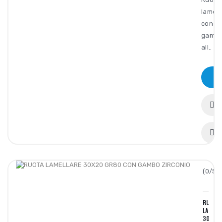
lamell
con
gamb
all..
(0/5):
RUOTA
LAMELL
30X20