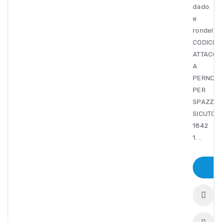
dado
e
rondelle.
CODICE
ATTACCO
A
PERNO
PER
SPAZZOL
SICUTOOL
1842
1. ..