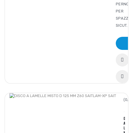
PERNO
PER
SPAZZO
SICUT..
(0/5)
DISC
A
LAMEL
MIST