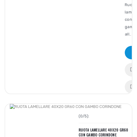
Ruota
lamell
con
gamb
all..
(0/5):
RUOTA LAMELLARE 40X20 GR60
CON GAMBO CORINDONE