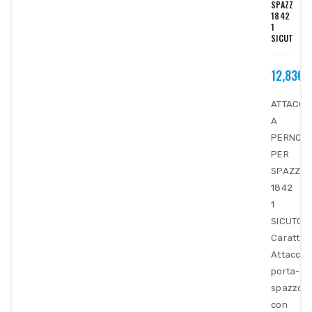
SPAZZOLE
1842
1
SICUTOOL
12,83€
ATTACCO
A
PERNO
PER
SPAZZOL
1842
1
SICUTOOL
Caratteri
Attacco
porta-
spazzole
con