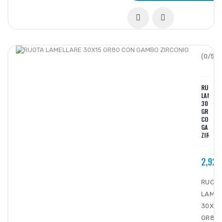
(0/5):
RUOTA
LAMELL
30X15
GR80
CON
GAMBO
ZIRCON
2,92€
RUOT
LAMEL
30X15
GR80