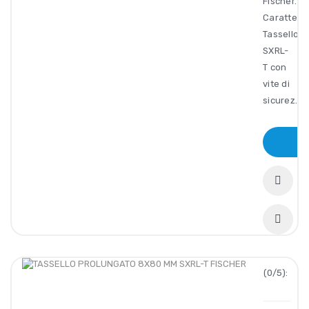
Fischer.
Caratteris
Tassello
SXRL-
T con
vite di
sicurez..
(0/5):