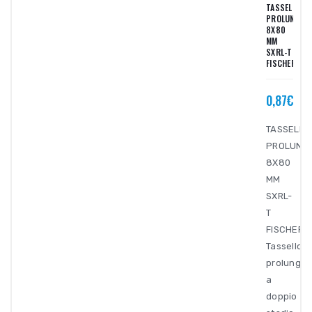
TASSELLO
PROLUNGAT
8X80
MM
SXRL-T
FISCHER
0,87€
TASSELLO
PROLUNG
8X80
MM
SXRL-
T
FISCHER
Tassello
prolungat
a
doppio