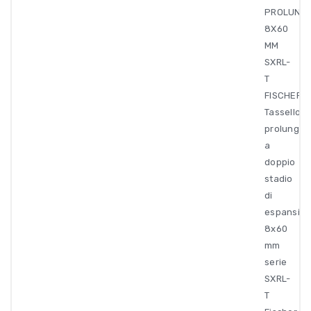
PROLUNG
8X60
MM
SXRL-
T
FISCHER
Tassello
prolungat
a
doppio
stadio
di
espansio
8x60
mm
serie
SXRL-
T