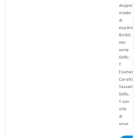
doppio
stadio
di
espansio
8x160
mm
serie
SXRL-
T
Fischer.
Caratteri
Tassello
SXRL-
T con
vite
di
sicur..