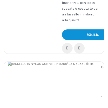
fischer N-S con testa
svasata è costituito da
un tassello in nylon di
alta qualità..
ACQUISTA
(0/5
TASS
IN
NYLO
CON
VITE
N
5X50