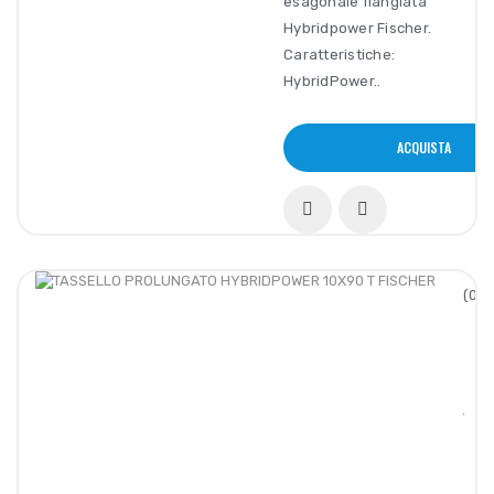
esagonale flangiata
Hybridpower Fischer.
Caratteristiche:
HybridPower..
ACQUISTA
(0/5
TASS
PROL
HYBR
10X9
T
FISC