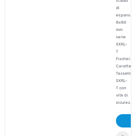
stadio
di
espansio
8x80
mm
serie
SXRL-
T
Fischer.
Caratteris
Tassello
SXRL-
T con
vite di
sicurez..