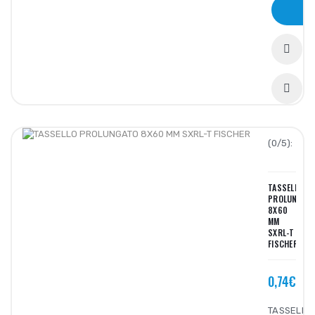
(0/5):
TASSELLO
PROLUNGAT
8X60
MM
SXRL-T
FISCHER
0,74€
TASSELLO