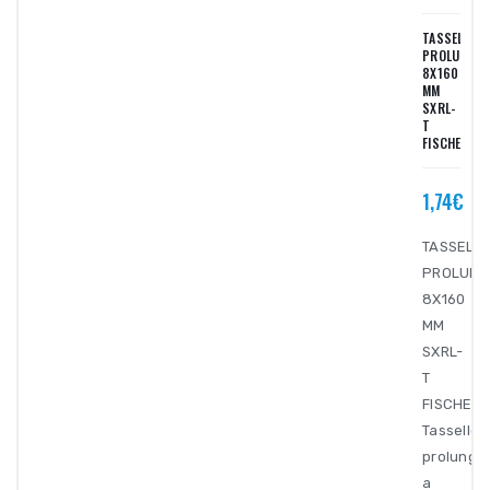
TASSELLO
PROLUNGAT
8X160
MM
SXRL-
T
FISCHER
1,74€
TASSELL
PROLUNG
8X160
MM
SXRL-
T
FISCHER
Tassello
prolunga
a