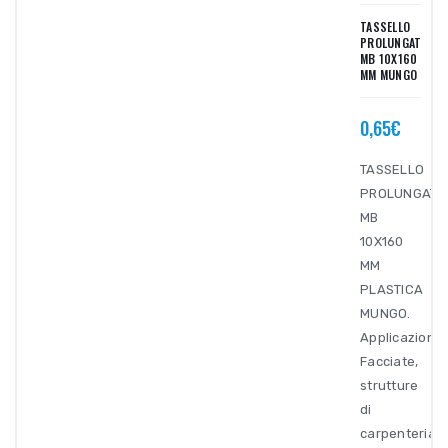
TASSELLO
PROLUNGATO
MB 10X160
MM MUNGO
0,65€
TASSELLO
PROLUNGATO
MB
10X160
MM
PLASTICA
MUNGO.
Applicazioni:
Facciate,
strutture
di
carpenteria,