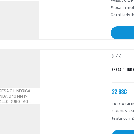
FRESA CILI
Fresa in meta
Caratteristi
(0/5):
FRESA CILIND
22,83€
FRESA CILI
OSBORN Fres
testa con Z