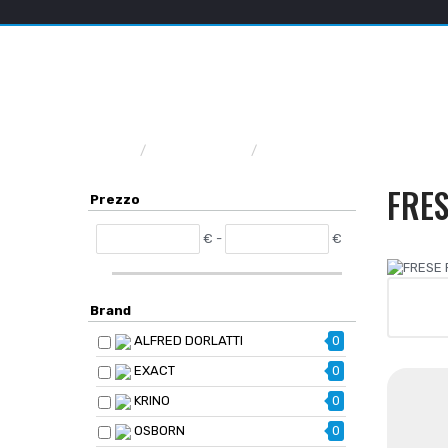
Home
INDUSTRIA
PUNTE, FRESE, MASCHI,
FRES
Prezzo
€ -
€
Brand
ALFRED DORLATTI
0
EXACT
0
KRINO
0
OSBORN
0