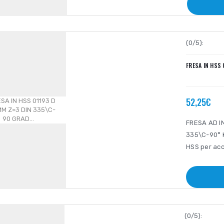
(0/5):
FRESA IN HSS 
52,25€
FRESA AD I
335\C-90° K
HSS per acci
(0/5):