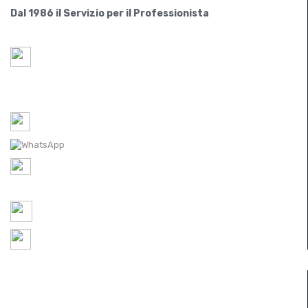
Dal 1986 il Servizio per il Professionista
Paride S.r.l.
Via Lovadina 63 Int. 2
31050-IT Vascon di Carbonera (Treviso)
Tel-1: 0422 350065 /
Tel-2: 0422 448300
WhatsApp: 0422 350065
P.IVA IT
05521490267
REA TV 451174
ordini@ferramentaparide.it
Chiuso per ferie dal 10 al 23 agosto
INFORMAZIONI