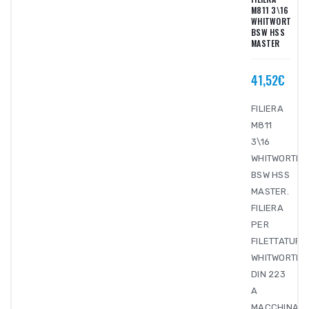
M811 3\16
WHITWORTH
BSW HSS
MASTER
41,52€
FILIERA
M811
3\16
WHITWORTH
BSW HSS
MASTER.
FILIERA
PER
FILETTATURA
WHITWORTH
DIN 223
A
MACCHINA