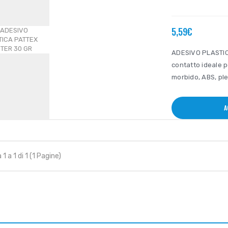
5,59€
ADESIVO PLASTICA
contatto ideale p
morbido, ABS, ple
A
a 1 a 1 di 1 (1 Pagine)