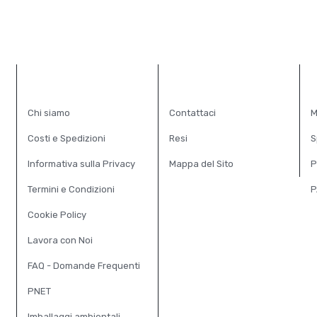
INFORMAZIONI
SERVIZIO CLIENTI
E
Chi siamo
Contattaci
M
Costi e Spedizioni
Resi
S
Informativa sulla Privacy
Mappa del Sito
P
Termini e Condizioni
P
Cookie Policy
Lavora con Noi
FAQ - Domande Frequenti
PNET
Imballaggi ambientali