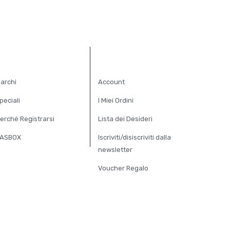
XTRA
ACCOUNT
archi
Account
peciali
I Miei Ordini
erché Registrarsi
Lista dei Desideri
ASBOX
Iscriviti/disiscriviti dalla
newsletter
Voucher Regalo