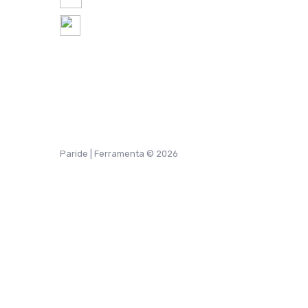
8:30 - 12:30 / 14:30 - 18:30
Chiuso Sabato Pomeriggio
Paride | Ferramenta © 2026