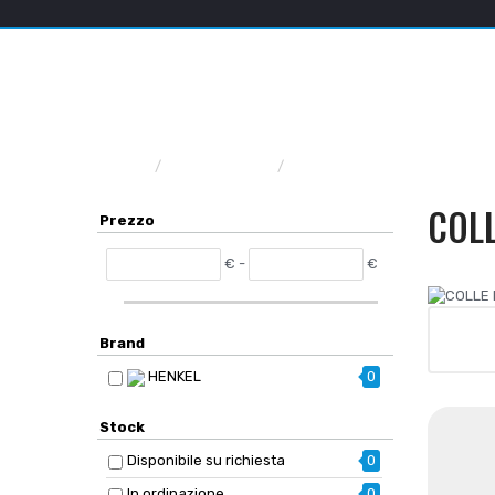
Home
INDUSTRIA
COLLANTI E SIGILLANTI
COLL
Prezzo
€ -
€
Brand
HENKEL
0
Stock
Disponibile su richiesta
0
In ordinazione
0