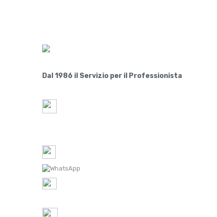
Dal 1986 il Servizio per il Professionista
Paride S.r.l.
Via Lovadina 63 Int. 2
31050-IT Vascon di Carbonera (Treviso)
Tel-1: 0422 350065 /
Tel-2: 0422 448300
WhatsApp: 0422 350065
P.IVA IT
05521490267
REA TV 451174
ordini@ferramentaparide.it