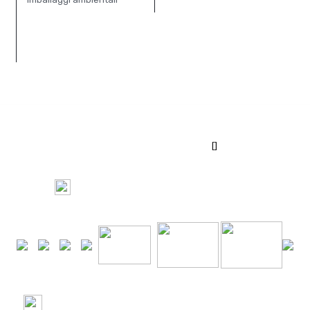
[]
100%
Pagamento Sicuro tramite
+24000 Ordini spediti in Italia e nel Mondo