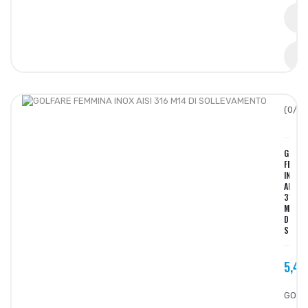
(0/5):
GOLFA
FEMMI
INOX
AISI
316
M14
DI
SOLLE
5,45
GOLF