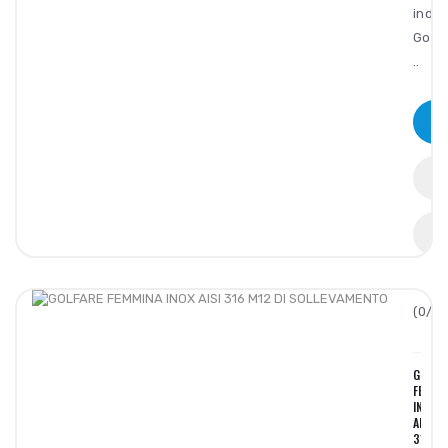
indus
Golfa
..
(0/5):
GOLFA
FEMMI
INOX
AISI
316