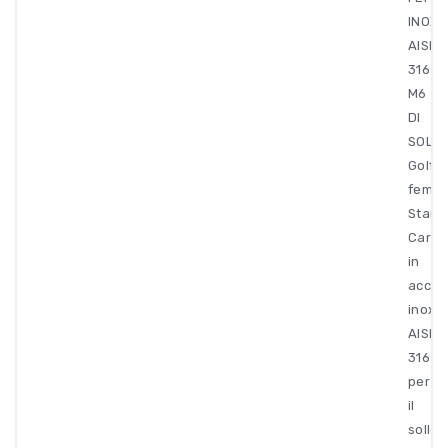
INOX
AISI
316
M6
DI
SOLL
Golfa
femmi
Stamp
Carca
in
acciai
inox
AISI
316
per
il
solle