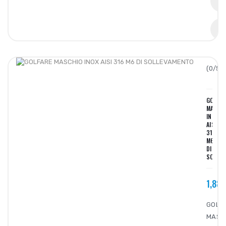
(0/5):
GOLFAR
MASCH
INOX
AISI
316
M6
DI
SOLLEV
1,88€
GOLF
MASC