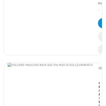
Golf
..
(0/5)
GOLF
MASC
INOX
AISI
316
M20
DI