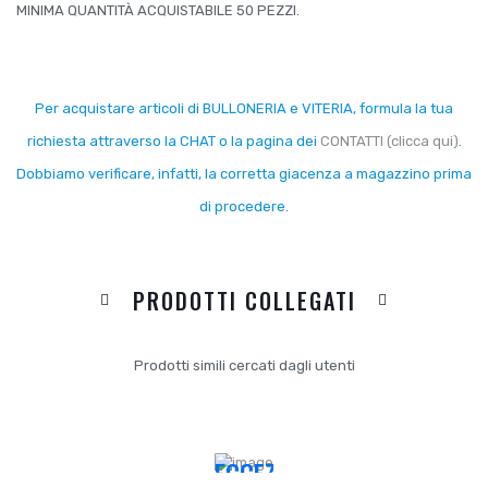
MINIMA QUANTITÀ ACQUISTABILE 50 PEZZI.
Per acquistare articoli di BULLONERIA e VITERIA, formula la tua
richiesta attraverso la CHAT o la pagina dei
CONTATTI (clicca qui)
.
Dobbiamo verificare, infatti, la corretta giacenza a magazzino prima
di procedere.
PRODOTTI COLLEGATI
Prodotti simili cercati dagli utenti
DICONO
I TUOI
DI NOI:
DATI
ECCEZIONALE
SONO
ASSISTENZA
AL
PRE E