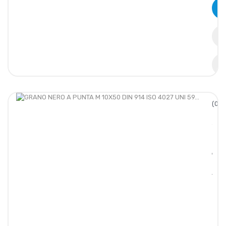
(0/5
GRA
NERO
A
PUNT
M
10X5
DIN
914
ISO
4027
UNI
59...