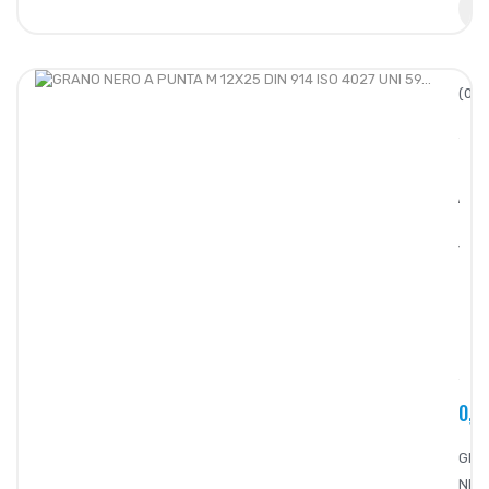
(0/5
GRA
NERO
A
PUNT
M
12X2
DIN
914
ISO
4027
UNI
59...
0,2
GRA
NER