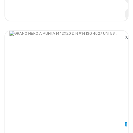
(0/5
GRA
NERO
A
PUNT
M
12X2
DIN
914
ISO
4027
UNI
59...
0,2