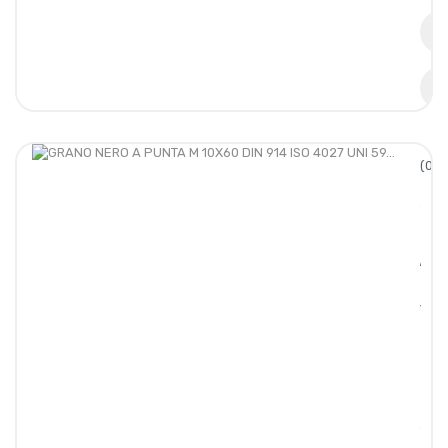
(0/5
GRA
NERO
A
PUNT
M
10X6
DIN
914
ISO
4027
UNI
59...