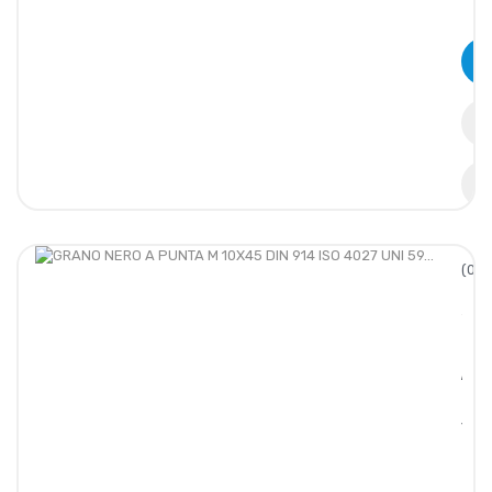
(0/5
GRA
NERO
A
PUNT
M
10X4
DIN
914
ISO