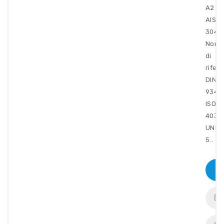
A2
AISI
304
Norma
di
rifer
DIN:
934.
ISO:
4032.
UNI:
5..