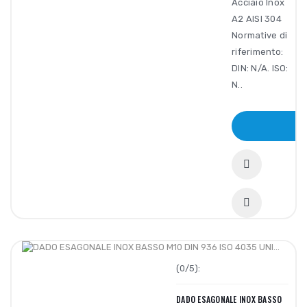
Acciaio Inox
A2 AISI 304
Normative di
riferimento:
DIN: N/A. ISO:
N..
A
(0/5):
DADO ESAGONALE INOX BASSO