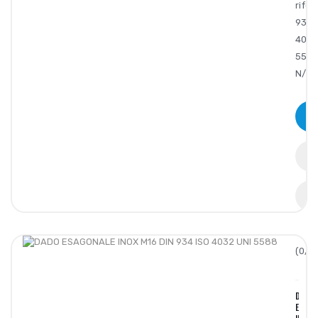
rifer
934.
4032
5588
N/AD
(0/5)
DADO
ESAGO