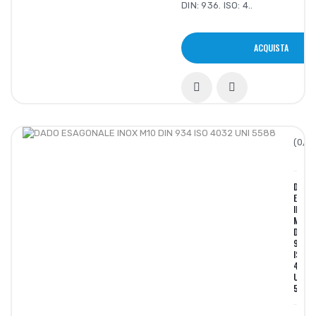
DIN: 936. ISO: 4..
ACQUISTA
(0/5)
DADO
ESAGO
INOX
M10
DIN
934
ISO
4032
UNI
5588