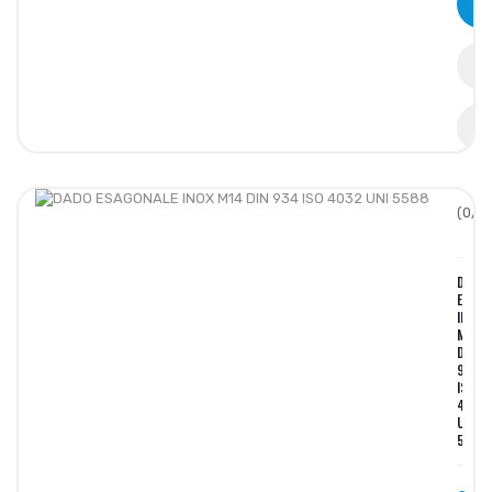
(0/5)
DADO
ESAGO
INOX
M14
DIN
934
ISO
4032
UNI
5588