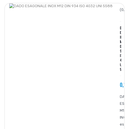
(0/5)
DADO
ESAGO
INOX
M12
DIN
934
ISO
4032
UNI
5588
0,16
DAD
ESA
M12
INOX
esag