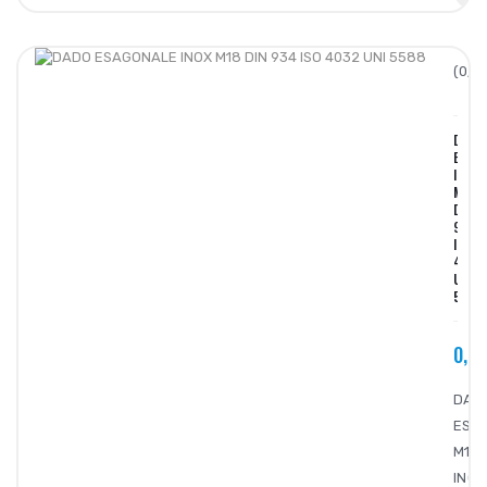
(0/5)
DADO
ESAG
INOX
M18
DIN
934
ISO
4032
UNI
5588
0,5
DAD
ESA
M18
INOX