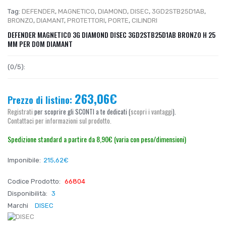
Tag:
DEFENDER
,
MAGNETICO
,
DIAMOND
,
DISEC
,
3GD2STB25D1AB
,
BRONZO
,
DIAMANT
,
PROTETTORI
,
PORTE
,
CILINDRI
DEFENDER MAGNETICO 3G DIAMOND DISEC 3GD2STB25D1AB BRONZO H 25
MM PER DOM DIAMANT
(0/5):
263,06€
Prezzo di listino:
Registrati
per scoprire gli SCONTI a te dedicati (
scopri i vantaggi
).
Contattaci per informazioni sul prodotto.
Spedizione standard a partire da 8,90€ (varia con peso/dimensioni)
Imponibile:
215,62€
Codice Prodotto:
66804
Disponibilità:
3
Marchi
DISEC