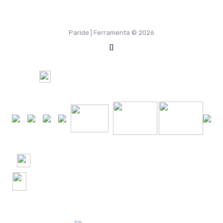
Paride | Ferramenta © 2026
[]
100%
Pagamento Sicuro tramite
+24000 Ordini spediti in Italia e nel Mondo
+2500 recensioni verificate! 4.9 Google | 4.8
Trustpilot