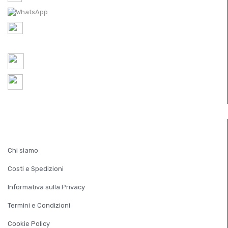
WhatsApp: 0422 350065
P.IVA IT
05521490267
REA TV 451174
ordini@ferramentaparide.it
8:30 - 12:30 / 14:30 - 18:30
Chiuso Sabato Pomeriggio
INFORMAZIONI
Chi siamo
Costi e Spedizioni
Informativa sulla Privacy
Termini e Condizioni
Cookie Policy