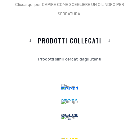
Clicca qui per CAPIRE COME SCEGLIERE UN CILINDRO PER
SERRATURA.
PRODOTTI COLLEGATI
Prodotti simili cercati dagli utenti
DICONO
I TUOI
DI NOI:
DATI
ECCEZIONALE
SONO
ASSISTENZA
AL
PRE E
SICURO
POST
VENDITA
CONNESSIONE
SCEGLI
PROTETTA
REGISTRA
SPEDIZIONI
IL
UN
IN
ACCOUNT
PAGAMENTO
24/48
ORE
OTTIENI
PREFERITO