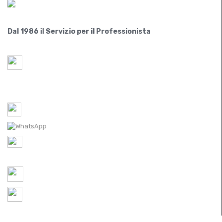
Dal 1986 il Servizio per il Professionista
Paride S.r.l.
Via Lovadina 63 Int. 2
31050-IT Vascon di Carbonera (Treviso)
Tel-1: 0422 350065 /
Tel-2: 0422 448300
WhatsApp: 0422 350065
P.IVA IT
05521490267
REA TV 451174
ordini@ferramentaparide.it
8:30 - 12:30 / 14:30 - 18:30
Chiuso Sabato Pomeriggio