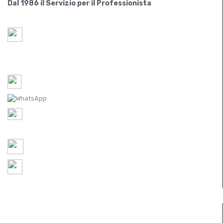
Dal 1986 il Servizio per il Professionista
Paride S.r.l.
Via Lovadina 63 Int. 2
31050-IT Vascon di Carbonera (Treviso)
Tel-1: 0422 350065 /
Tel-2: 0422 448300
WhatsApp: 0422 350065
P.IVA IT
05521490267
REA TV 451174
ordini@ferramentaparide.it
8:30 - 12:30 / 14:30 - 18:30
Chiuso Sabato Pomeriggio
INFORMAZIONI