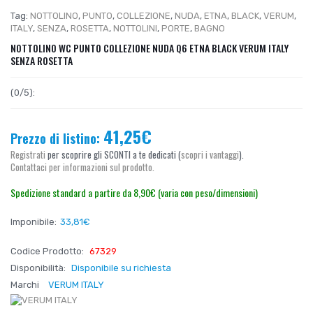
Tag:
NOTTOLINO
,
PUNTO
,
COLLEZIONE
,
NUDA
,
ETNA
,
BLACK
,
VERUM
,
ITALY
,
SENZA
,
ROSETTA
,
NOTTOLINI
,
PORTE
,
BAGNO
NOTTOLINO WC PUNTO COLLEZIONE NUDA Q6 ETNA BLACK VERUM ITALY
SENZA ROSETTA
(0/5):
41,25€
Prezzo di listino:
Registrati
per scoprire gli SCONTI a te dedicati (
scopri i vantaggi
).
Contattaci per informazioni sul prodotto.
Spedizione standard a partire da 8,90€ (varia con peso/dimensioni)
Imponibile:
33,81€
Codice Prodotto:
67329
Disponibilità:
Disponibile su richiesta
Marchi
VERUM ITALY