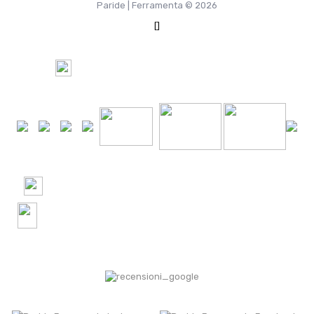
Paride | Ferramenta © 2026
[]
100%
Pagamento Sicuro tramite
+24000 Ordini spediti in Italia e nel Mondo
+2500 recensioni verificate! 4.9 Google | 4.8
Trustpilot