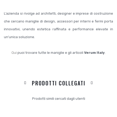
L’azienda si rivolge ad architetti, designer e imprese di costruzione
che cercano maniglie di design, accessori per interni e fermi porta
innovativi, unendo estetica raffinata e performance elevate in
un’unica soluzione.
Qui
puoi trovare tutte le maniglie e gli articoli
Verum Italy
.
PRODOTTI COLLEGATI
Prodotti simili cercati dagli utenti
DICONO
I TUOI
DI NOI: