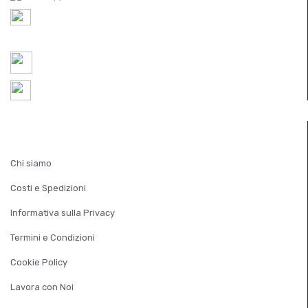
P.IVA IT
05521490267
REA TV 451174
ordini@ferramentaparide.it
Chiuso per ferie dal 10 al 23 agosto
INFORMAZIONI
Chi siamo
Costi e Spedizioni
Informativa sulla Privacy
Termini e Condizioni
Cookie Policy
Lavora con Noi