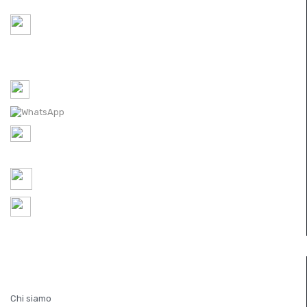
Paride S.r.l.
Via Lovadina 63 Int. 2
31050-IT Vascon di Carbonera (Treviso)
Tel-1: 0422 350065 /
Tel-2: 0422 448300
WhatsApp: 0422 350065
P.IVA IT
05521490267
REA TV 451174
ordini@ferramentaparide.it
8:30 - 12:30 / 14:30 - 18:30
Chiuso Sabato Pomeriggio
INFORMAZIONI
Chi siamo