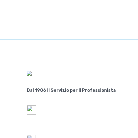
Dal 1986 il Servizio per il Professionista
Paride S.r.l.
Via Lovadina 63 Int. 2
31050-IT Vascon di Carbonera (Treviso)