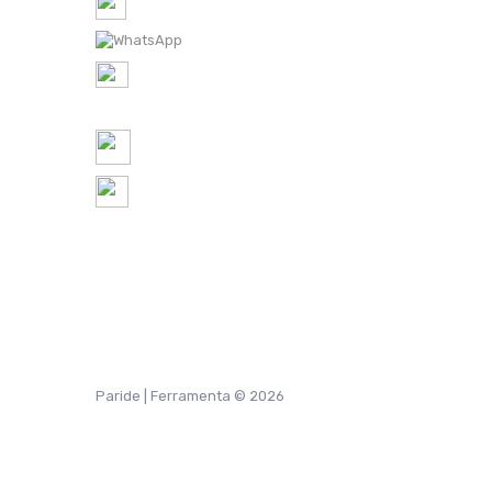
Tel-1: 0422 350065 /
Tel-2: 0422 448300
WhatsApp: 0422 350065
P.IVA IT
05521490267
REA TV 451174
ordini@ferramentaparide.it
8:30 - 12:30 / 14:30 - 18:30
Chiuso Sabato Pomeriggio
Paride | Ferramenta © 2026