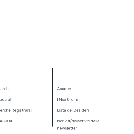
XTRA
ACCOUNT
archi
Account
peciali
I Miei Ordini
erché Registrarsi
Lista dei Desideri
ASBOX
Iscriviti/disiscriviti dalla
newsletter