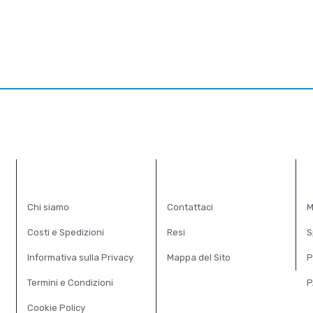
INFORMAZIONI
SERVIZIO CLIENTI
E
Chi siamo
Contattaci
M
Costi e Spedizioni
Resi
S
Informativa sulla Privacy
Mappa del Sito
P
Termini e Condizioni
P
Cookie Policy