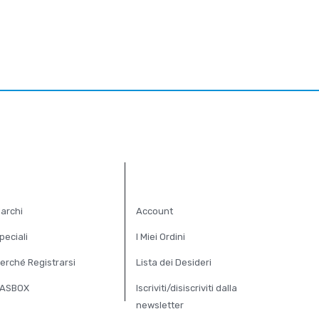
XTRA
ACCOUNT
archi
Account
peciali
I Miei Ordini
erché Registrarsi
Lista dei Desideri
ASBOX
Iscriviti/disiscriviti dalla
newsletter