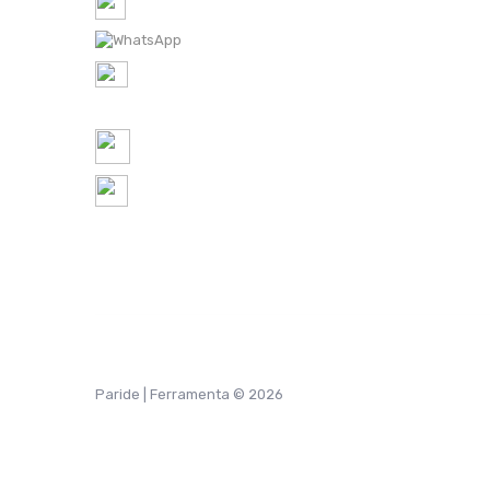
Tel-1: 0422 350065 /
Tel-2: 0422 448300
WhatsApp: 0422 350065
P.IVA IT
05521490267
REA TV 451174
ordini@ferramentaparide.it
8:30 - 12:30 / 14:30 - 18:30
Chiuso Sabato Pomeriggio
Paride | Ferramenta © 2026