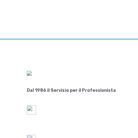
Dal 1986 il Servizio per il Professionista
Paride S.r.l.
Via Lovadina 63 Int. 2
31050-IT Vascon di Carbonera (Treviso)