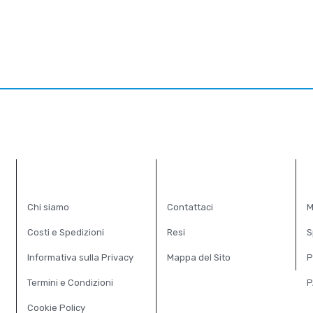
INFORMAZIONI
SERVIZIO CLIENTI
E
Chi siamo
Contattaci
M
Costi e Spedizioni
Resi
S
Informativa sulla Privacy
Mappa del Sito
P
Termini e Condizioni
P
Cookie Policy