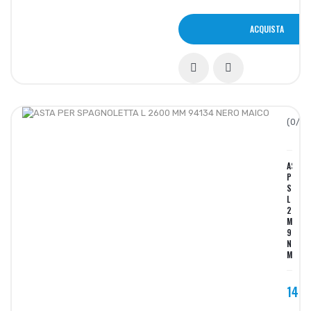
ACQUISTA
(0/5):
ASTA
PER
SPAGN
L
2600
MM
94134
NERO
MAICO
14,8