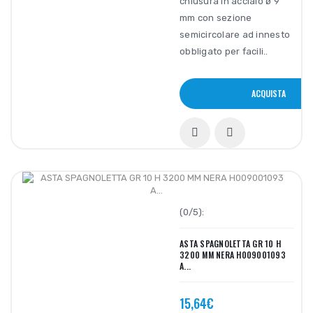
chiusura in acciaio ø 9
mm con sezione
semicircolare ad innesto
obbligato per facili..
ACQUISTA
(0/5):
ASTA SPAGNOLETTA GR 10 H
3200 MM NERA H009001093
A...
15,64€