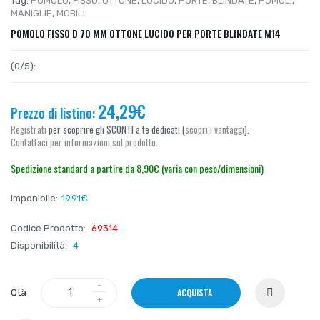
Tag:
POMOLO
,
FISSO
,
OTTONE
,
LUCIDO
,
PORTE
,
BLINDATE
,
POMOLI
,
MANIGLIE
,
MOBILI
POMOLO FISSO D 70 MM OTTONE LUCIDO PER PORTE BLINDATE M14
(0/5):
24,29€
Prezzo di listino:
Registrati
per scoprire gli SCONTI a te dedicati (
scopri i vantaggi
).
Contattaci per informazioni sul prodotto.
Spedizione standard a partire da 8,90€ (varia con peso/dimensioni)
Imponibile:
19,91€
Codice Prodotto:
69314
Disponibilità:
4
ACQUISTA
Qtà