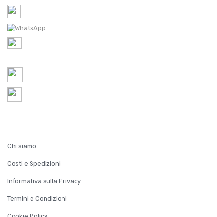
Tel-1: 0422 350065 /
Tel-2: 0422 448300
WhatsApp: 0422 350065
P.IVA IT
05521490267
REA TV 451174
ordini@ferramentaparide.it
Chiuso per ferie dal 10 al 23 agosto
INFORMAZIONI
Chi siamo
Costi e Spedizioni
Informativa sulla Privacy
Termini e Condizioni
Cookie Policy