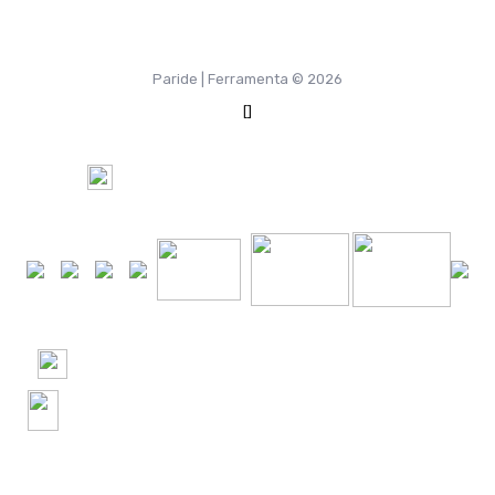
Paride | Ferramenta © 2026
[]
100%
Pagamento Sicuro tramite
+24000 Ordini spediti in Italia e nel Mondo
+2500 recensioni verificate! 4.9 Google | 4.8
Trustpilot