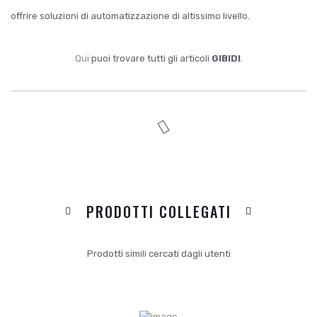
offrire soluzioni di automatizzazione di altissimo livello.
Qui
puoi trovare tutti gli articoli
GIBIDI
.
PRODOTTI COLLEGATI
Prodotti simili cercati dagli utenti
DICONO
I TUOI
DI NOI:
DATI