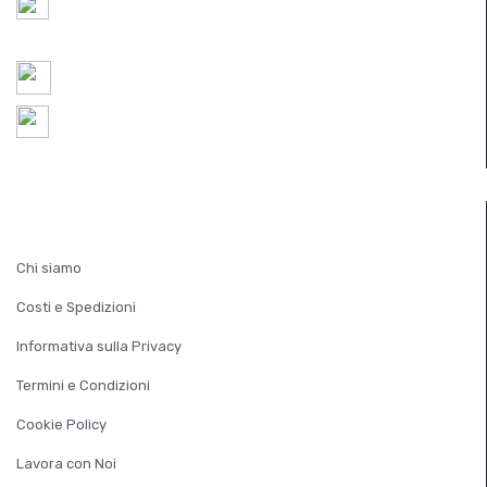
P.IVA IT
05521490267
REA TV 451174
ordini@ferramentaparide.it
8:30 - 12:30 / 14:30 - 18:30
Chiuso Sabato Pomeriggio
INFORMAZIONI
Chi siamo
Costi e Spedizioni
Informativa sulla Privacy
Termini e Condizioni
Cookie Policy
Lavora con Noi