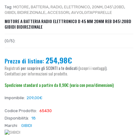
Tag:
MOTORE
,
BATTERIA
,
RADIO
,
ELETTRONICO
,
20NM
,
D45\20BD
,
GIBIDI
,
BIDIREZIONALE
,
ACCESSORI
,
AVVOLGITAPPARELLE
MOTORE A BATTERIA RADIO ELETTRONICO D 45 MM 20NM REB D45\20BD
GIBIDI BIDIREZIONALE
(0/5):
254,98€
Prezzo di listino:
Registrati
per scoprire gli SCONTI a te dedicati (
scopri i vantaggi
).
Contattaci per informazioni sul prodotto.
Spedizione standard a partire da 8,90€ (varia con peso/dimensioni)
Imponibile:
209,00€
Codice Prodotto:
65430
Disponibilità:
18
Marchi
GIBIDI