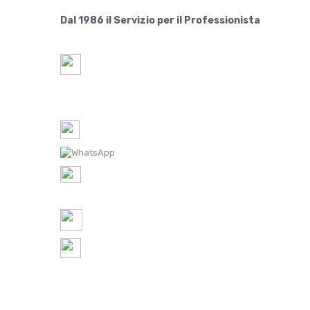
Dal 1986 il Servizio per il Professionista
Paride S.r.l.
Via Lovadina 63 Int. 2
31050-IT Vascon di Carbonera (Treviso)
Tel-1: 0422 350065 /
Tel-2: 0422 448300
WhatsApp: 0422 350065
P.IVA IT
05521490267
REA TV 451174
ordini@ferramentaparide.it
8:30 - 12:30 / 14:30 - 18:30
Chiuso Sabato Pomeriggio